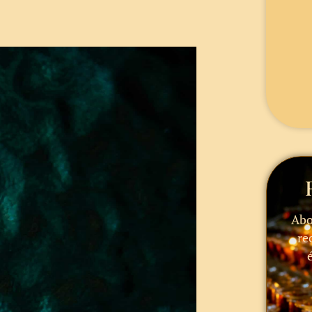
Abo
re