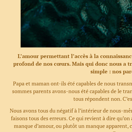
L’amour permettant l’accès à la connaissance
profond de nos cœurs. Mais qui donc nous a t
simple : nos pa
Papa et maman ont-ils été capables de nous transm
sommes parents avons-nous été capables de le tran
tous répondent non. C’es
Nous avons tous du négatif à l’intérieur de nous-mêm
faisons tous des erreurs. Ce qui revient à dire qu’on
manque d’amour, ou plutôt un manque apparent, car