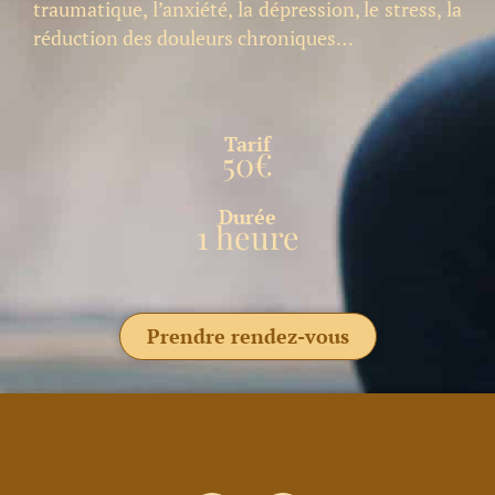
traumatique, l’anxiété, la dépression, le stress, la
réduction des douleurs chroniques…
Tarif
50€
Durée
1 heure
Prendre rendez-vous